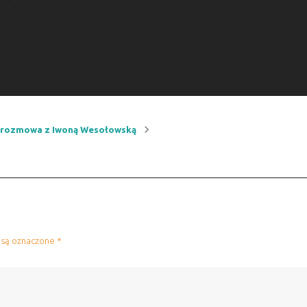
– rozmowa z Iwoną Wesołowską
 są oznaczone
*