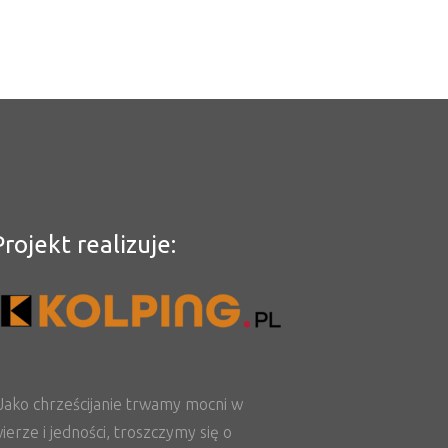
Projekt realizuje:
Jako chrześcijanie trwamy mocni w
ierze i jedności, troszczymy się o