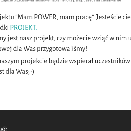
zdjęcie przedstawia neonowy napis hello (z j. ang. cześć) na ciemnym tle
jektu “Mam POWER, mam pracę”. Jesteście cie
adki
PROJEKT.
ny jest nasz projekt, czy możecie wziąć w nim 
owej dla Was przygotowaliśmy!
w naszym projekcie będzie wspierał uczestnikó
t dla Was;-)
pół