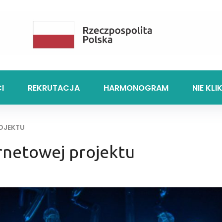
I
REKRUTACJA
HARMONOGRAM
NIE KLI
OJEKTU
rnetowej projektu