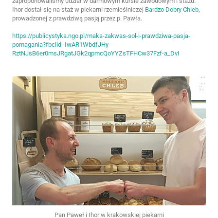
zaproponowaliśmy udział w darmowym kursie zawodowym i stażu.
Ihor dostał się na staż w piekarni rzemieślniczej
Bardzo Dobry Chleb
,
prowadzonej z prawdziwą pasją przez p. Pawła.
https://publicystyka.ngo.pl/maka-zakwas-sol-i-prawdziwa-pasja-
pomagania?fbclid=IwAR1WbdfJHy-
RztNJsB6er0msJRgatJGk2qpmcQoYYZsTFHCw37Fzf-a_DvI
Pan Paweł i Ihor w krakowskiej piekarni