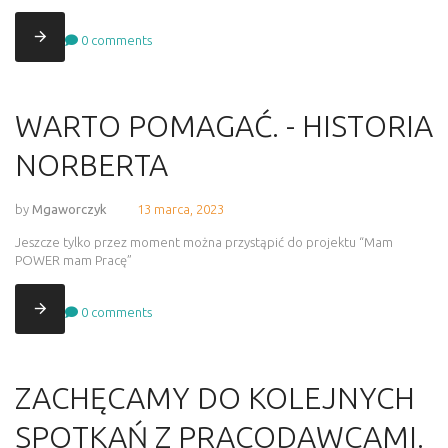
0
comments
WARTO POMAGAĆ. - HISTORIA
NORBERTA
by
Mgaworczyk
13 marca, 2023
Jeszcze tylko przez moment można przystąpić do projektu “Mam
POWER mam Pracę”
0
comments
ZACHĘCAMY DO KOLEJNYCH
SPOTKAŃ Z PRACODAWCAMI.