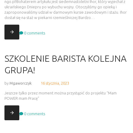
ngo.pl!Bohaterem artykułu jest siedemnastoletni Ihor, który wyjechał z
ukraińskiego Dniepru po wybuchu wojny. Otoczyliśmy go opieką i
zaproponowaliśmy udział w darmowym kursie zawodowym i stażu. Ihor
dostał się na staż w piekarni rzemieślniczej Bardzo…
0
comments
SZKOLENIE BARISTA KOLEJNA
GRUPA!
by
Mgaworczyk
16 stycznia, 2023
Jeszcze tylko przez moment można przystąpić do projektu “Mam
POWER mam Pracę”
0
comments