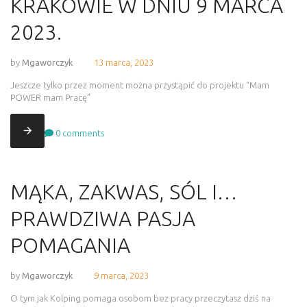
KRAKOWIE W DNIU 9 MARCA
2023.
by
Mgaworczyk
13 marca, 2023
Jeszcze tylko przez moment można przystąpić do projektu “Mam
POWER mam Pracę”
0
comments
MĄKA, ZAKWAS, SÓL I…
PRAWDZIWA PASJA
POMAGANIA
by
Mgaworczyk
9 marca, 2023
O tym jak Kolping pomaga osobom bez pracy przeczytasz dziś na